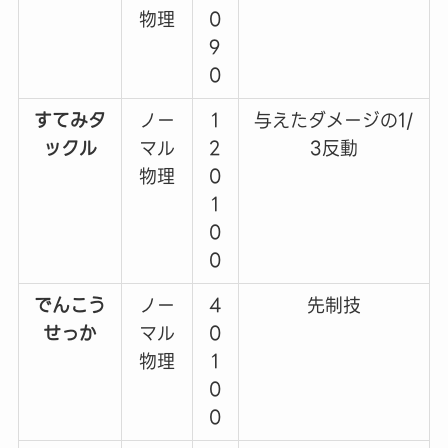
物理
0
9
0
すてみタ
ノー
1
与えたダメージの1/
ックル
マル
2
3反動
物理
0
1
0
0
でんこう
ノー
4
先制技
せっか
マル
0
物理
1
0
0