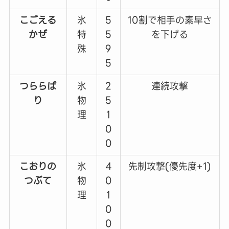
こごえる
氷
5
10割で相手の素早さ
かぜ
特
5
を下げる
殊
9
5
つららば
氷
2
連続攻撃
り
物
5
理
1
0
0
こおりの
氷
4
先制攻撃(優先度+1)
つぶて
物
0
理
1
0
0