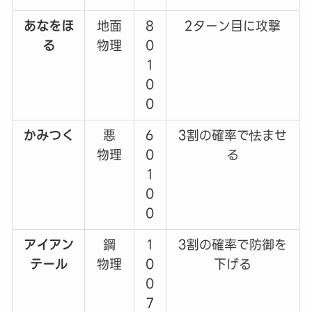
あなをほ
地面
8
2ターン目に攻撃
る
物理
0
1
0
0
かみつく
悪
6
3割の確率で怯ませ
物理
0
る
1
0
0
アイアン
鋼
1
3割の確率で防御を
テール
物理
0
下げる
0
7