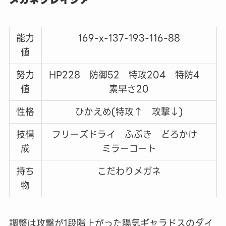
能力
169-x-137-193-116-88
値
努力
HP228 防御52 特攻204 特防4
値
素早さ20
性格
ひかえめ(特攻↑ 攻撃↓)
技構
フリーズドライ ふぶき どろかけ
成
ミラーコート
持ち
こだわりメガネ
物
調整は攻撃が1段階上がった陽気ギャラドスのダイ