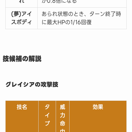
れ
が0.8倍になる
(夢)アイ
あられ状態のとき、ターン終了時
スボディ
に最大HPの1/16回復
技候補の解説
グレイシアの攻撃技
技名
タ
威
効果
イ
力
プ
命
中