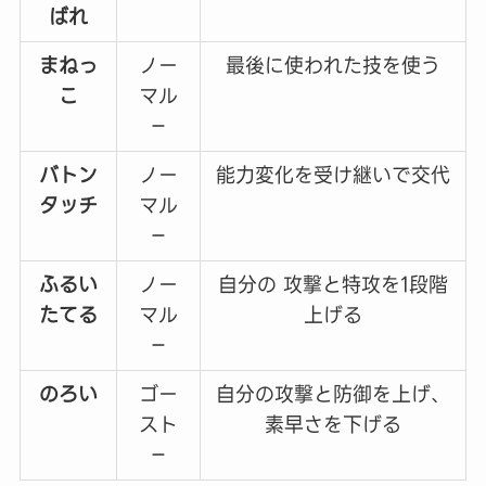
ばれ
まねっ
ノー
最後に使われた技を使う
こ
マル
－
バトン
ノー
能力変化を受け継いで交代
タッチ
マル
－
ふるい
ノー
自分の 攻撃と特攻を1段階
たてる
マル
上げる
－
のろい
ゴー
自分の攻撃と防御を上げ、
スト
素早さを下げる
－