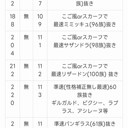
2
7
族)抜き
18
無
10
こご風orスカーフで
8
9
最速ミミッキュ(96族)抜き
2
無
11
こご風orスカーフで
0
1
最速サザンドラ(98族)抜き
4
21
無
11
こご風orスカーフで
2
2
最速リザードン(100族) 抜き
2
無
11
準速(性格補正無し最速)60
2
3
族抜き
0
ギルガルド、ピクシー、ラプ
ラス、アシレーヌ等
2
無
11
準速バンギラス(61族)抜き