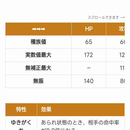
スクロールできます
➡➡➡
HP
攻撃
種族値
65
60
実数値最大
172
123
無補正最大
－
112
無振
140
80
特性
効果
ゆきがく
あられ状態のとき、相手の命中率