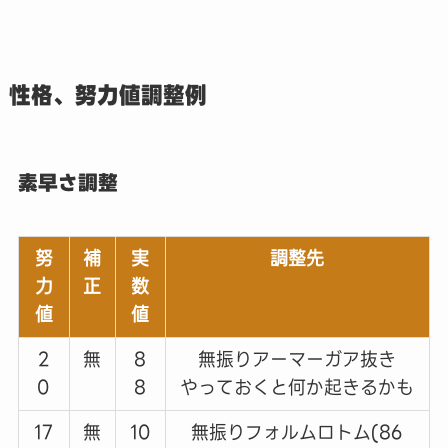
性格、努力値調整例
素早さ調整
努
補
実
調整先
力
正
数
値
値
2
無
8
無振りアーマーガア抜き
0
8
やっておくと何か起きるかも
17
無
10
無振りフォルムロトム(86