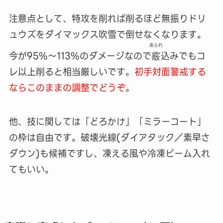
注意点として、特攻を削れば削るほど無振りドリ
ュウズをダイマックス吹雪で倒せなくなります。
あられ
今が95%～113%のダメージなので
霰
込みでもコ
レ以上削ると相当厳しいです。
初手対面警戒する
ならこのままの調整でどうぞ。
他、技に関しては「どろかけ」「ミラーコート」
の枠は自由です。破壊光線(ダイアタック／素早さ
ダウン)も候補ですし、凍える風や冷凍ビーム入れ
てもいい。