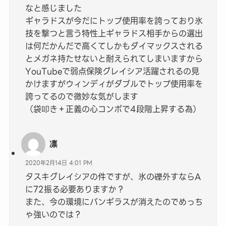
なと感じました
ギャラドスが今だにトップ使用率を誇っており氷
技を撃つと言う特性上ギャラドス相手からの選出
は何だかんだで高くてしかもダイマックスされる
とメガネ持たせないと耐えられてしまいますから
YouTubeで弱点保険グレイシア活躍されるの見
かけますがウィンディがダブルでトップ使用率を
誇ってるので微妙な気がします
（袋叩き＋正義の心コンボで4段階上昇する為）
凛
2020年2月14日 4:01 PM
タスキグレイシアの件ですが、氷の礫外すならA
に72振る必要ありますか？
また、今の環境にバンギラスが消えたのでめっち
ゃ強いのでは？