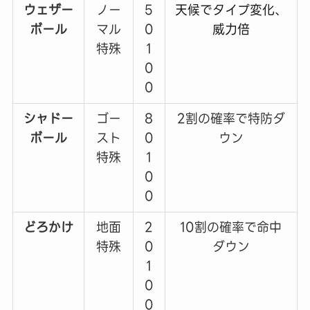
ウェザー
ノー
5
天候でタイプ変化、
ボール
マル
0
威力倍
特殊
1
0
0
シャドー
ゴー
8
2割の確率で特防ダ
ボール
スト
0
ウン
特殊
1
0
0
どろかけ
地面
2
10割の確率で命中
特殊
0
ダウン
1
0
0