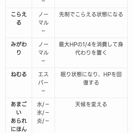
－
こらえ
ノー
先制でこらえる状態になる
る
マル
－
みがわ
ノー
最大HPの1/4を消費して身
り
マル
代わりを置く
－
ねむる
エス
眠り状態になり、HPを回
パー
復する
－
あまご
水/－
天候を変える
い
氷/－
あられ
炎/－
にほん