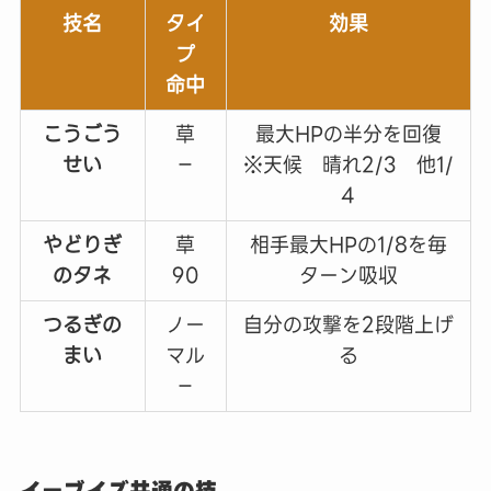
技名
タイ
効果
プ
命中
こうごう
草
最大HPの半分を回復
せい
－
※天候 晴れ2/3 他1/
4
やどりぎ
草
相手最大HPの1/8を毎
のタネ
90
ターン吸収
つるぎの
ノー
自分の攻撃を2段階上げ
まい
マル
る
－