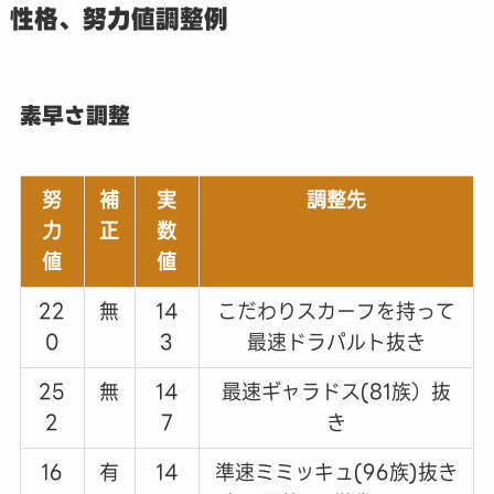
性格、努力値調整例
素早さ調整
努
補
実
調整先
力
正
数
値
値
22
無
14
こだわりスカーフを持って
0
3
最速ドラパルト抜き
25
無
14
最速ギャラドス(81族）抜
2
7
き
16
有
14
準速ミミッキュ(96族)抜き