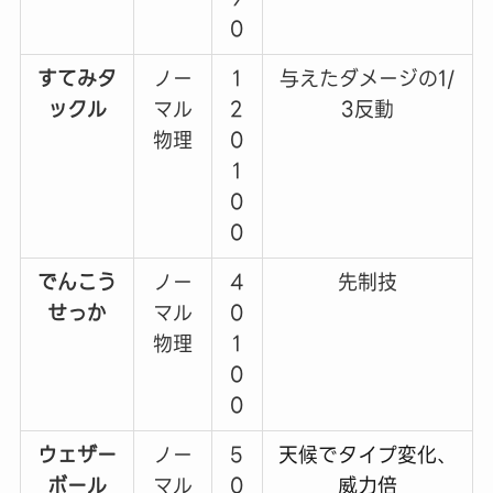
0
すてみタ
ノー
1
与えたダメージの1/
ックル
マル
2
3反動
物理
0
1
0
0
でんこう
ノー
4
先制技
せっか
マル
0
物理
1
0
0
ウェザー
ノー
5
天候でタイプ変化、
ボール
マル
0
威力倍