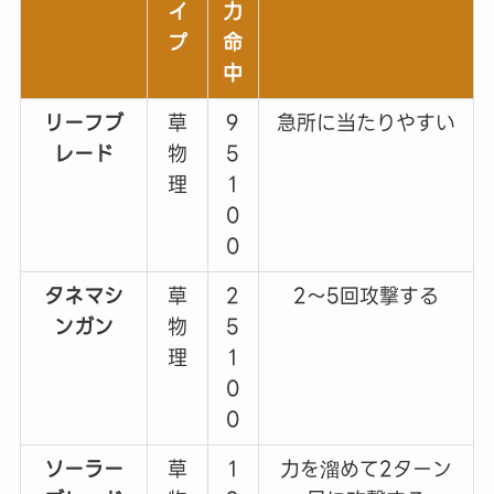
イ
力
プ
命
中
リーフブ
草
9
急所に当たりやすい
レード
物
5
理
1
0
0
タネマシ
草
2
2～5回攻撃する
ンガン
物
5
理
1
0
0
ソーラー
草
1
力を溜めて2ターン