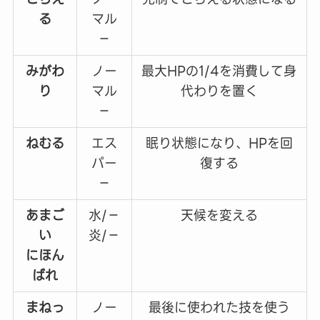
る
マル
－
みがわ
ノー
最大HPの1/4を消費して身
り
マル
代わりを置く
－
ねむる
エス
眠り状態になり、HPを回
パー
復する
－
あまご
水/－
天候を変える
い
炎/－
にほん
ばれ
まねっ
ノー
最後に使われた技を使う