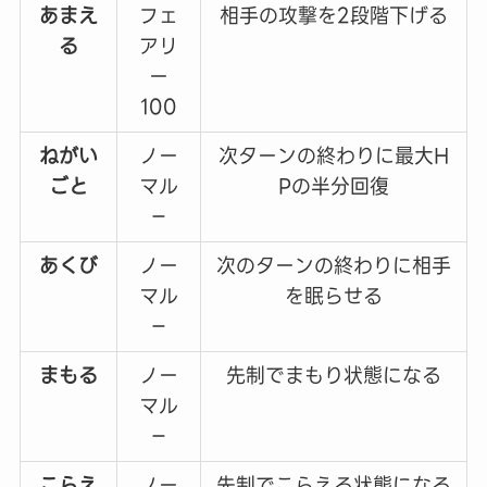
あまえ
フェ
相手の攻撃を2段階下げる
る
アリ
ー
100
ねがい
ノー
次ターンの終わりに最大H
ごと
マル
Pの半分回復
－
あくび
ノー
次のターンの終わりに相手
マル
を眠らせる
－
まもる
ノー
先制でまもり状態になる
マル
－
こらえ
ノー
先制でこらえる状態になる