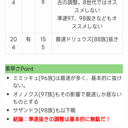
4
9
古の調整。8世代ではオス
スメしない
準速97、98抜きなどもオ
ススメしない
20
有
15
最速ドリュウズ(88族)抜き
4
5
素早さPoint
ミミッキュ(96族)は最速が多く、基本的に抜け
ない。
オノノクス(97族)もその影響で最速しか居ない
ものとする
サザンドラ(98族)も以下略
結論：準速抜きの調整は基本的に無駄だ！