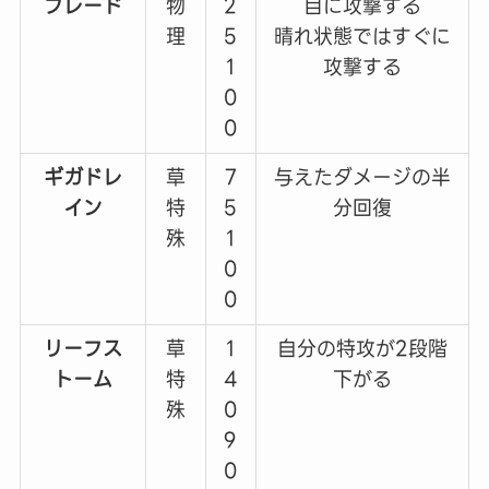
ブレード
物
2
目に攻撃する
理
5
晴れ状態ではすぐに
1
攻撃する
0
0
ギガドレ
草
7
与えたダメージの半
イン
特
5
分回復
殊
1
0
0
リーフス
草
1
自分の特攻が2段階
トーム
特
4
下がる
殊
0
9
0