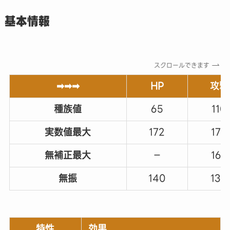
基本情報
スクロールできます
➡➡➡
HP
攻撃
種族値
65
110
実数値最大
172
178
無補正最大
－
162
無振
140
130
特性
効果